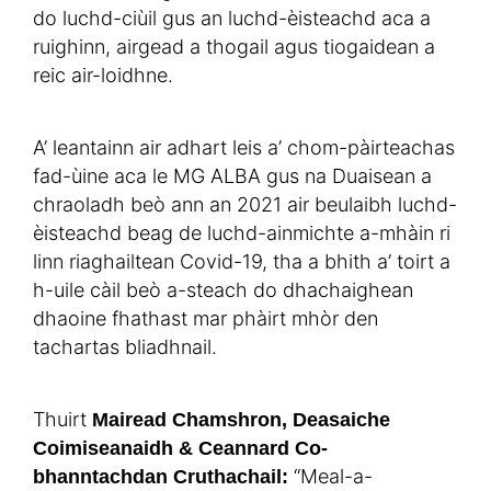
do luchd-ciùil gus an luchd-èisteachd aca a
ruighinn, airgead a thogail agus tiogaidean a
reic air-loidhne.
A’ leantainn air adhart leis a’ chom-pàirteachas
fad-ùine aca le MG ALBA gus na Duaisean a
chraoladh beò ann an 2021 air beulaibh luchd-
èisteachd beag de luchd-ainmichte a-mhàin ri
linn riaghailtean Covid-19, tha a bhith a’ toirt a
h-uile càil beò a-steach do dhachaighean
dhaoine fhathast mar phàirt mhòr den
tachartas bliadhnail.
Thuirt
Mairead Chamshron, Deasaiche
Coimiseanaidh & Ceannard Co-
“Meal-a-
bhanntachdan Cruthachail: