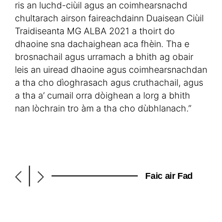
ris an luchd-ciùil agus an coimhearsnachd
chultarach airson faireachdainn Duaisean Ciùil
Traidiseanta MG ALBA 2021 a thoirt do
dhaoine sna dachaighean aca fhèin. Tha e
brosnachail agus urramach a bhith ag obair
leis an uiread dhaoine agus coimhearsnachdan
a tha cho dìoghrasach agus cruthachail, agus
a tha a’ cumail orra dòighean a lorg a bhith
nan lòchrain tro àm a tha cho dùbhlanach.”
|
Faic air Fad