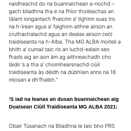
naidheachd do na buannaichean a-nochd –
gach bliadhna tha e na fhìor thoileachas an
tàlant iongantach fhaicinn a’ tighinn suas tro
na h-ìrean agus a’ faighinn aithne airson an
cruthachalachd agus an dealas airson ceòl
traidiseanta na h-Alba. Tha MG ALBA moiteil a
bhith a’ cumail taic ris an luchd-ealain seo
fhads aig an aon àm ag aithneachadh cho
làidir ’s a tha a’ choimhearsnachd ciùil
traidiseanta às dèidh na dùbhlain anns na 18
mìosan a dh’fhalbh.”
’S iad na leanas an dusan buannaichean aig
Duaisean Ciùil Traidiseanta MG ALBA 2021:
Obair Tùsanach na Bliadhna le taic bho PRS