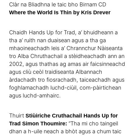
Clàr na Bliadhna le taic bho Birnam CD
Where the World Is Thin by Kris Drever
Chaidh Hands Up for Trad, a’ bhuidheann a
tha a’ ruith nan duaisean agus a tha ga
mhaoineachadh leis a’ Chrannchur Nàiseanta
tro Alba Chruthachail a stèidheachadh ann an
2002, agus thathas ag amas air faicsinneachd
agus cliù ceòl traidiseanta Albannach
àrdachadh tro fiosrachadh, taiceachadh agus
foghlamachadh luchd-ciùil, com-pàirtichean
agus luchd-amhairc.
Thuirt
Stiùiriche Cruthachail Hands Up for
“Tha mi cho taingeil
Trad Simon Thoumire:
dhan a h-uile neach a bhòt agus a chum taic