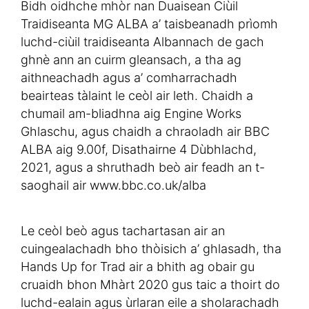
Bidh oidhche mhòr nan Duaisean Ciùil
Traidiseanta MG ALBA a’ taisbeanadh prìomh
luchd-ciùil traidiseanta Albannach de gach
ghnè ann an cuirm gleansach, a tha ag
aithneachadh agus a’ comharrachadh
beairteas tàlaint le ceòl air leth. Chaidh a
chumail am-bliadhna aig Engine Works
Ghlaschu, agus chaidh a chraoladh air BBC
ALBA aig 9.00f, Disathairne 4 Dùbhlachd,
2021, agus a shruthadh beò air feadh an t-
saoghail air www.bbc.co.uk/alba
Le ceòl beò agus tachartasan air an
cuingealachadh bho thòisich a’ ghlasadh, tha
Hands Up for Trad air a bhith ag obair gu
cruaidh bhon Mhàrt 2020 gus taic a thoirt do
luchd-ealain agus ùrlaran eile a sholarachadh