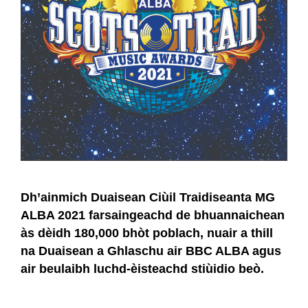
Dh’ainmich Duaisean Ciùil Traidiseanta MG
ALBA 2021 farsaingeachd de bhuannaichean
às dèidh 180,000 bhòt poblach, nuair a thill
na Duaisean a Ghlaschu air BBC ALBA agus
air beulaibh luchd-èisteachd stiùidio beò.