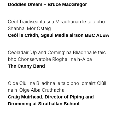
Doddies Dream – Bruce MacGregor
Ceòl Traidiseanta sna Meadhanan le taic bho
Shabhal Mòr Ostaig
Ceòl is Cràdh, Sgeul Media airson BBC ALBA
Ceòladair ‘Up and Coming’ na Bliadhna le taic
bho Chonservatoire Rìoghail na h-Alba
The Canny Band
Oide Ciùil na Bliadhna le taic bho Iomairt Ciùil
na h-Òige Alba Cruthachail
Craig Muirhead, Director of Piping and
Drumming at Strathallan School