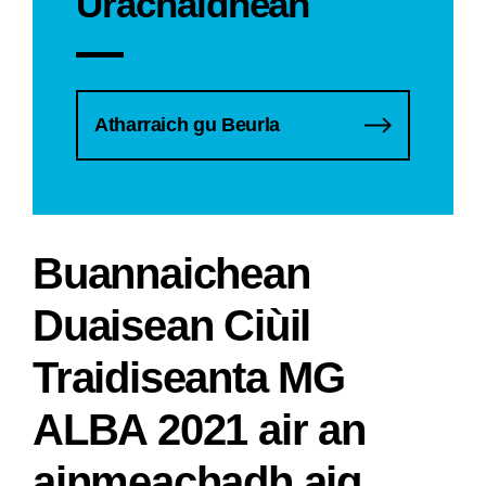
Ùrachaidhean
Atharraich gu Beurla
Buannaichean
Duaisean Ciùil
Traidiseanta MG
ALBA 2021 air an
ainmeachadh aig