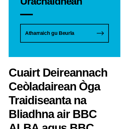
Ùrachaidhean
Atharraich gu Beurla
Cuairt Deireannach
Ceòladairean Òga
Traidiseanta na
Bliadhna air BBC
ALBA agus BBC