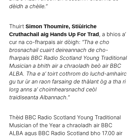
dèidh a chèile.”
Thuirt
Simon Thoumire, Stiùiriche
, a bhios a’
Cruthachail aig Hands Up For Trad
cur na co-fharpais air dòigh:
“Tha e cho
brosnachail cuairt deireannach de cho-
fharpais BBC Radio Scotland Young Traditional
Musician a bhith air a chraoladh beò air BBC
ALBA. Tha e a’ toirt cothrom do luchd-amhairc
gu tur ùr an raon farsaing de thàlant òg a tha ri
lorg anns a’ choimhearsnachd ceòl
traidiseanta Albannach.”
Thèid BBC Radio Scotland Young Traditional
Musician of the Year a chraoladh air BBC
ALBA agus BBC Radio Scotland bho 17.00 air