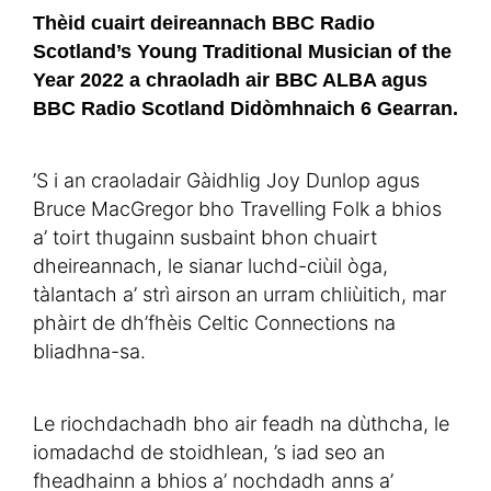
Thèid cuairt deireannach BBC Radio
Scotland’s Young Traditional Musician of the
Year 2022 a chraoladh air BBC ALBA agus
BBC Radio Scotland Didòmhnaich 6 Gearran.
’S i an craoladair Gàidhlig Joy Dunlop agus
Bruce MacGregor bho Travelling Folk a bhios
a’ toirt thugainn susbaint bhon chuairt
dheireannach, le sianar luchd-ciùil òga,
tàlantach a’ strì airson an urram chliùitich, mar
phàirt de dh’fhèis Celtic Connections na
bliadhna-sa.
Le riochdachadh bho air feadh na dùthcha, le
iomadachd de stoidhlean, ’s iad seo an
fheadhainn a bhios a’ nochdadh anns a’