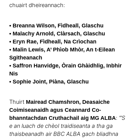
chuairt dheireannach:
• Breanna Wilson, Fìdheall, Glaschu
• Malachy Arnold, Clàrsach, Glaschu
• Eryn Rae, Fìdheall, Na Crìochan
• Malin Lewis, A’ Phìob Mhòr, An t-Eilean
Sgitheanach
• Saffron Hanvidge, Òrain Ghàidhlig, Inbhir
Nis
• Sophie Joint, Piàna, Glaschu
Thuirt
Mairead Chamshron, Deasaiche
Coimiseanaidh agus Ceannard Co-
:
“’S
bhanntachdan Cruthachail aig MG ALBA
e an luach de chèol traidiseanta a tha ga
thaisbeanadh air BBC ALBA gach bliadhna