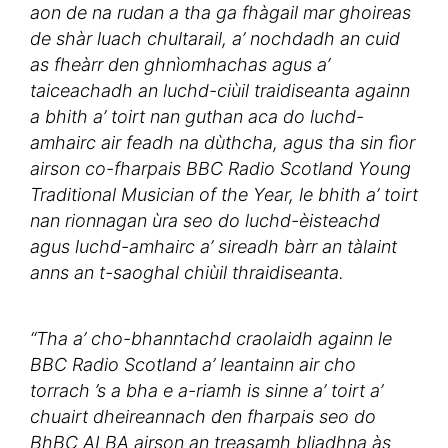
aon de na rudan a tha ga fhàgail mar ghoireas
de shàr luach chultarail, a’ nochdadh an cuid
as fheàrr den ghnìomhachas agus a’
taiceachadh an luchd-ciùil traidiseanta againn
a bhith a’ toirt nan guthan aca do luchd-
amhairc air feadh na dùthcha, agus tha sin fìor
airson co-fharpais BBC Radio Scotland Young
Traditional Musician of the Year, le bhith a’ toirt
nan rionnagan ùra seo do luchd-èisteachd
agus luchd-amhairc a’ sireadh bàrr an tàlaint
anns an t-saoghal chiùil thraidiseanta.
“Tha a’ cho-bhanntachd craolaidh againn le
BBC Radio Scotland a’ leantainn air cho
torrach ’s a bha e a-riamh is sinne a’ toirt a’
chuairt dheireannach den fharpais seo do
BhBC ALBA airson an treasamh bliadhna às