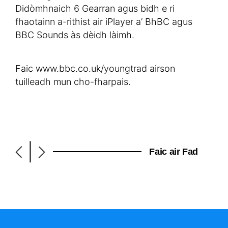
Didòmhnaich 6 Gearran agus bidh e ri
fhaotainn a-rithist air iPlayer a’ BhBC agus
BBC Sounds às dèidh làimh.
Faic www.bbc.co.uk/youngtrad airson
tuilleadh mun cho-fharpais.
|
Faic air Fad