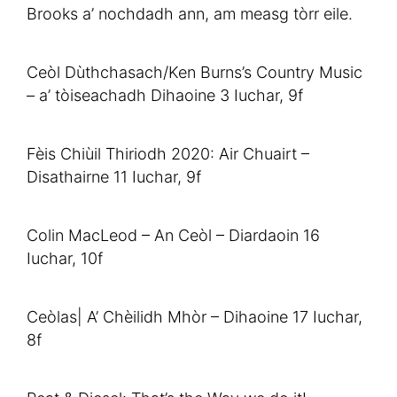
Brooks a’ nochdadh ann, am measg tòrr eile.
Ceòl Dùthchasach/Ken Burns’s Country Music
– a’ tòiseachadh Dihaoine 3 Iuchar, 9f
Fèis Chiùil Thiriodh 2020: Air Chuairt –
Disathairne 11 Iuchar, 9f
Colin MacLeod – An Ceòl – Diardaoin 16
Iuchar, 10f
Ceòlas| A’ Chèilidh Mhòr – Dihaoine 17 Iuchar,
8f