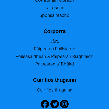
Cothroman Obrach
Tairgsean
Sponsaireachd
Corporra
Bòrd
Pàipearan Foillsichte
Poileasaidhean & Pàipearan Riaghlaidh
Pàipearan a’ Bhùird
Cuir fios thugainn
Cuir fios thugainn