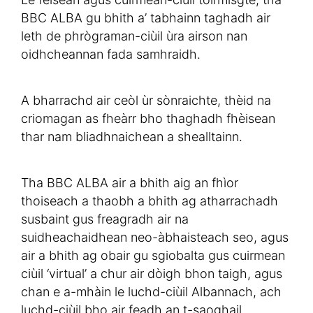
BBC ALBA gu bhith a’ tabhainn taghadh air
leth de phrògraman-ciùil ùra airson nan
oidhcheannan fada samhraidh.
A bharrachd air ceòl ùr sònraichte, thèid na
criomagan as fheàrr bho thaghadh fhèisean
thar nam bliadhnaichean a shealltainn.
Tha BBC ALBA air a bhith aig an fhìor
thoiseach a thaobh a bhith ag atharrachadh
susbaint gus freagradh air na
suidheachaidhean neo-àbhaisteach seo, agus
air a bhith ag obair gu sgiobalta gus cuirmean
ciùil ‘virtual’ a chur air dòigh bhon taigh, agus
chan e a-mhàin le luchd-ciùil Albannach, ach
luchd-ciùil bho air feadh an t-saoghail.