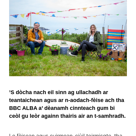
’S dòcha nach eil sinn ag ullachadh ar
teantaichean agus ar n-aodach-fèise ach tha
BBC ALBA a’ dèanamh cinnteach gum bi
ceòl gu leòr againn thairis air an t-samhradh.
Le fèisean agus cuirmean-ciùil toirmisgte, tha