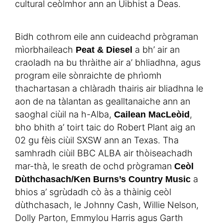
cultural ceòlmhor ann an Uibhist a Deas.
Bidh cothrom eile ann cuideachd prògraman
mìorbhaileach
a bh’ air an
Peat & Diesel
craoladh na bu thràithe air a’ bhliadhna, agus
program eile sònraichte de phrìomh
thachartasan a chlàradh thairis air bliadhna le
aon de na tàlantan as gealltanaiche ann an
saoghal ciùil na h-Alba,
,
Cailean MacLeòid
bho bhith a’ toirt taic do Robert Plant aig an
02 gu fèis ciùil SXSW ann an Texas. Tha
samhradh ciùil BBC ALBA air thòiseachadh
mar-thà, le sreath de ochd prògraman
Ceòl
a
Dùthchasach/Ken Burns’s Country Music
bhios a’ sgrùdadh cò às a thàinig ceòl
dùthchasach, le Johnny Cash, Willie Nelson,
Dolly Parton, Emmylou Harris agus Garth