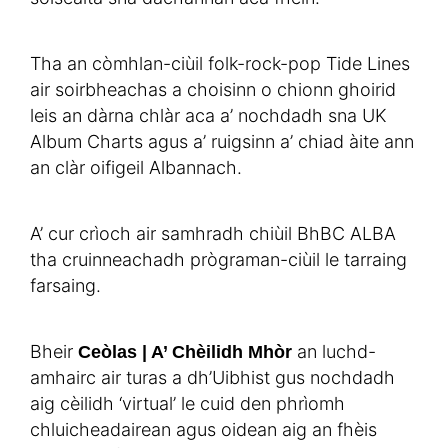
Tha an còmhlan-ciùil folk-rock-pop Tide Lines
air soirbheachas a choisinn o chionn ghoirid
leis an dàrna chlàr aca a’ nochdadh sna UK
Album Charts agus a’ ruigsinn a’ chiad àite ann
an clàr oifigeil Albannach.
A’ cur crìoch air samhradh chiùil BhBC ALBA
tha cruinneachadh prògraman-ciùil le tarraing
farsaing.
Bheir
an luchd-
Ceòlas | A’ Chèilidh Mhòr
amhairc air turas a dh’Uibhist gus nochdadh
aig cèilidh ‘virtual’ le cuid den phrìomh
chluicheadairean agus oidean aig an fhèis