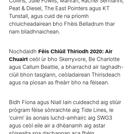
Collins, Julie Fowlis, Mànran, Rachel Sermanni,
Peat & Diesel, The East Pointers agus KT
Tunstall, agus cuid de na prìomh
chluicheadairean bho Fhèis Belladrum thar
nam bliadhnaichean.
Nochdaidh
Fèis Chiùil Thiriodh 2020: Air
ceòl ùr bho Skerryvore, Be Charlotte
Chuairt
agus Callum Beattie, a bharrachd air taghadh-
ciùil bhon tasglann, ceòladairean Thirisdeach
agus na pìosan as fheàrr bho na fèisean.
Bidh Fiona agus Niall Iain cuideachd aig stiùir
prògram fèise sònraichte aig Tide Lines, le
‘cuirm’ às aonais luchd-amhairc aig SWG3
agus ceòl eile air a dhèanamh aig astar
sòisealta sna dachannan aca fhèin.