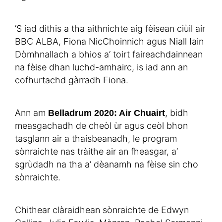
’S iad dithis a tha aithnichte aig fèisean ciùil air
BBC ALBA, Fiona NicChoinnich agus Niall Iain
Dòmhnallach a bhios a’ toirt faireachdainnean
na fèise dhan luchd-amhairc, is iad ann an
cofhurtachd gàrradh Fiona.
Ann am
, bidh
Belladrum 2020: Air Chuairt
measgachadh de cheòl ùr agus ceòl bhon
tasglann air a thaisbeanadh, le program
sònraichte nas tràithe air an fheasgar, a’
sgrùdadh na tha a’ dèanamh na fèise sin cho
sònraichte.
Chithear clàraidhean sònraichte de Edwyn