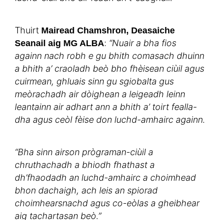
Thuirt
Mairead Chamshron, Deasaiche
:
“Nuair a bha fios
Seanail aig MG ALBA
againn nach robh e gu bhith comasach dhuinn
a bhith a’ craoladh beò bho fhèisean ciùil agus
cuirmean, ghluais sinn gu sgiobalta gus
meòrachadh air dòighean a leigeadh leinn
leantainn air adhart ann a bhith a’ toirt fealla-
dha agus ceòl fèise don luchd-amhairc againn.
“Bha sinn airson prògraman-ciùil a
chruthachadh a bhiodh fhathast a
dh’fhaodadh an luchd-amhairc a choimhead
bhon dachaigh, ach leis an spiorad
choimhearsnachd agus co-eòlas a gheibhear
aig tachartasan beò.”