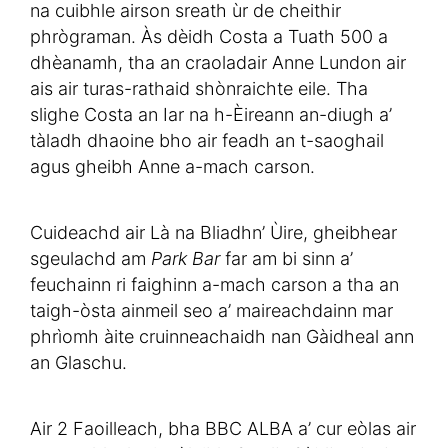
na cuibhle airson sreath ùr de cheithir
phrògraman. Às dèidh Costa a Tuath 500 a
dhèanamh, tha an craoladair Anne Lundon air
ais air turas-rathaid shònraichte eile. Tha
slighe Costa an Iar na h-Èireann an-diugh a’
tàladh dhaoine bho air feadh an t-saoghail
agus gheibh Anne a-mach carson.
Cuideachd air Là na Bliadhn’ Ùire, gheibhear
sgeulachd am
Park Bar
far am bi sinn a’
feuchainn ri faighinn a-mach carson a tha an
taigh-òsta ainmeil seo a’ maireachdainn mar
phrìomh àite cruinneachaidh nan Gàidheal ann
an Glaschu.
Air 2 Faoilleach, bha BBC ALBA a’ cur eòlas air