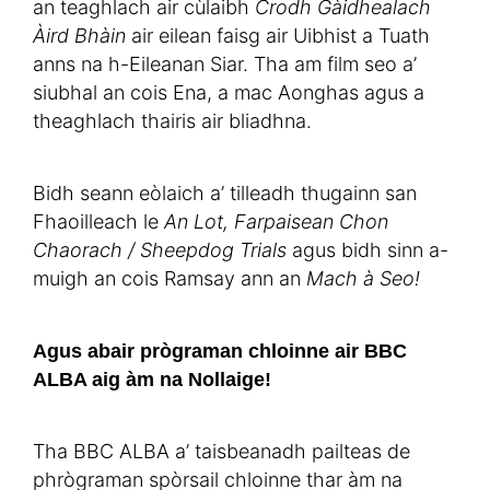
an teaghlach air cùlaibh
Crodh Gàidhealach
Àird Bhàin
air eilean faisg air Uibhist a Tuath
anns na h-Eileanan Siar. Tha am film seo a’
siubhal an cois Ena, a mac Aonghas agus a
theaghlach thairis air bliadhna.
Bidh seann eòlaich a’ tilleadh thugainn san
Fhaoilleach le
An Lot, Farpaisean Chon
Chaorach / Sheepdog Trials
agus bidh sinn a-
muigh an cois Ramsay ann an
Mach à Seo!
Agus abair prògraman chloinne air BBC
ALBA aig àm na Nollaige!
Tha BBC ALBA a’ taisbeanadh pailteas de
phrògraman spòrsail chloinne thar àm na