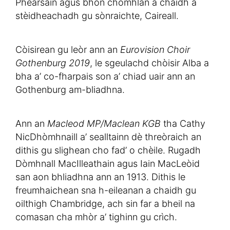
Phearsain agus bhon chòmhlan a chaidh a
stèidheachadh gu sònraichte, Caireall.
Còisirean gu leòr ann an
Eurovision Choir
Gothenburg 2019
, le sgeulachd chòisir Alba a
bha a’ co-fharpais son a’ chiad uair ann an
Gothenburg am-bliadhna.
Ann an
Macleod MP/Maclean KGB
tha Cathy
NicDhòmhnaill a’ sealltainn dè threòraich an
dithis gu slighean cho fad’ o chèile. Rugadh
Dòmhnall MacIlleathain agus Iain MacLeòid
san aon bhliadhna ann an 1913. Dithis le
freumhaichean sna h-eileanan a chaidh gu
oilthigh Chambridge, ach sin far a bheil na
comasan cha mhòr a’ tighinn gu crìch.