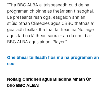
“Tha BBC ALBA a’ taisbeanadh cuid de na
prògraman chloinne as fheàrr san t-saoghal.
Le preseantairean òga, èasgaidh ann an
stiùidiothan CBeebies agus CBBC thathas a’
gealladh fealla-dha thar làithean na Nollaige
agus fad na làithean saora – an dà chuid air
BBC ALBA agus air an iPlayer.”
Gheibhear tuilleadh fios mu na prògraman an
seo
Nollaig Chridheil agus Bliadhna Mhath Ùr
bho BBC ALBA!