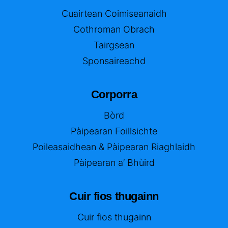
Cuairtean Coimiseanaidh
Cothroman Obrach
Tairgsean
Sponsaireachd
Corporra
Bòrd
Pàipearan Foillsichte
Poileasaidhean & Pàipearan Riaghlaidh
Pàipearan a’ Bhùird
Cuir fios thugainn
Cuir fios thugainn