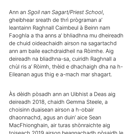
Ann an
Sgoil nan Sagart/Priest School
,
gheibhear sreath de thrì prògraman a’
leantainn Raghnall Caimbeul à Beinn nam
Faoghla a tha anns a’ bhliadhna mu dheireadh
de chuid oideachaidh airson na sagartachd
ann am baile eachdraidheil na Ròimhe. Aig
deireadh na bliadhna-sa, cuiridh Raghnall a
chùl ris a’ Ròimh, thèid e dhachaigh dha na h-
Eileanan agus thig e a-mach mar shagart.
Às dèidh pòsadh ann an Uibhist a Deas aig
deireadh 2018, chaidh Gemma Steele, a
choisinn duaisean airson a h-obair
dhaonnachd, agus an duin’ aice Sean
MacFhionghain, air turas shònraichte aig
toiseach 2019 airson beannachadh pòsaidh le