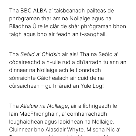
Tha BBC ALBA a’ taisbeanadh pailteas de
phrògraman thar àm na Nollaige agus na
Bliadhna Ùire le clàr de shàr phrògraman bhon
taigh agus bho air feadh an t-saoghail.
Tha
Seòid a’ Chidsin
air ais! Tha na Seòid a’
còcaireachd a h-uile rud a dh’iarradh tu ann an
dìnnear na Nollaige ach le tionndadh
sònraichte Gàidhealach air cuid de na
cùrsaichean – gu h-àraid an Yule Log!
Tha
Alleluia na Nollaige
, air a lìbhrigeadh le
Iain MacFhionghain, a’ comharrachadh
leughaidhean agus laoidhean na Nollaige.
Cluinnear bho Alasdair Whyte, Mischa Nic a’