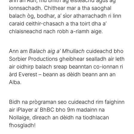
ann an
Rùn
, mu bhith ag èisteachd agus ag
ionnsachadh. Chithear mar a tha saoghal
balach òg, bodhar, a’ sìor atharrachadh ri linn
caraid ceithir-chasach a tha toirt dha a’
chlaisneachd nach robh a-riamh aige.
Ann am
Balach aig a’ Mhullach
cuideachd bho
Sorbier Productions gheibhear sealladh air leth
air oidhirp balach sreap beanntan co-ionnan ri
àrd Everest – beann as dèidh beann ann an
Alba.
Bidh na prògraman seo cuideachd rim faighinn
air iPlayer a’ BhBC bho 9m madainn na
Nollaige, dìreach an dèidh na tiodhlacan
fhosgladh!