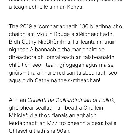
a teaghlach eile ann an Kenya.
Tha 2019 a’ comharrachadh 130 bliadhna bho
chaidh am Moulin Rouge a stèidheachadh.
Bidh Cathy NicDhòmhnaill a’ leantainn triùir
nighean Albannach a tha mar phàirt de
dh’eachdraidh iomraiteach an taisbeanaidh
chliùitich seo. Itean, grìogagan agus maise-
gnùis – tha a h-uile rud san taisbeanadh seo,
agus bidh Cathy na theis-mheadhan!
Ann an
Curaidh na Coille/Birdman of Pollok
,
gheibhear sealladh air beatha Chailein
Mhicleòid a thog fianais an aghaidh
leudachadh an M77 tro cheann a deas baile
Ghlaschu tràth sna 90an.