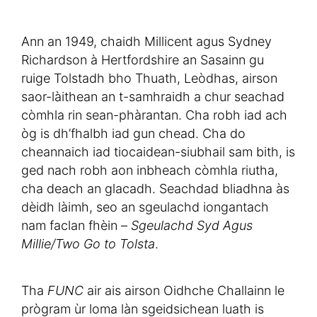
Ann an 1949, chaidh Millicent agus Sydney
Richardson à Hertfordshire an Sasainn gu
ruige Tolstadh bho Thuath, Leòdhas, airson
saor-làithean an t-samhraidh a chur seachad
còmhla rin sean-phàrantan. Cha robh iad ach
òg is dh’fhalbh iad gun chead. Cha do
cheannaich iad tiocaidean-siubhail sam bith, is
ged nach robh aon inbheach còmhla riutha,
cha deach an glacadh. Seachdad bliadhna às
dèidh làimh, seo an sgeulachd iongantach
nam faclan fhèin –
Sgeulachd Syd Agus
Millie/Two Go to Tolsta
.
Tha
FUNC
air ais airson Oidhche Challainn le
prògram ùr loma làn sgeidsichean luath is