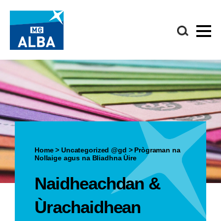
Home
>
Uncategorized @gd
>
Prògraman na
Nollaige agus na Bliadhna Ùire
Naidheachdan &
Ùrachaidhean