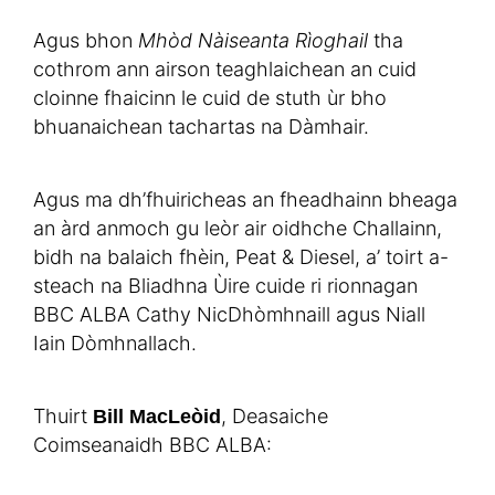
Agus bhon
Mhòd Nàiseanta Rìoghail
tha
cothrom ann airson teaghlaichean an cuid
cloinne fhaicinn le cuid de stuth ùr bho
bhuanaichean tachartas na Dàmhair.
Agus ma dh’fhuiricheas an fheadhainn bheaga
an àrd anmoch gu leòr air oidhche Challainn,
bidh na balaich fhèin, Peat & Diesel, a’ toirt a-
steach na Bliadhna Ùire cuide ri rionnagan
BBC ALBA Cathy NicDhòmhnaill agus Niall
Iain Dòmhnallach.
Thuirt
, Deasaiche
Bill MacLeòid
Coimseanaidh BBC ALBA: