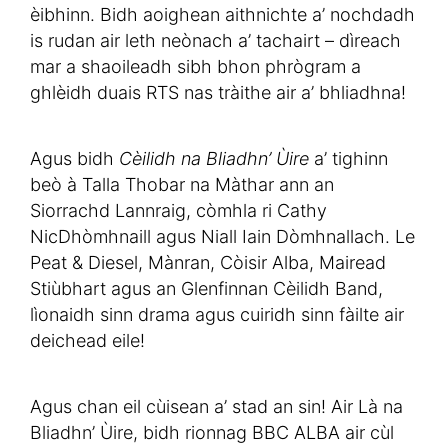
èibhinn. Bidh aoighean aithnichte a’ nochdadh
is rudan air leth neònach a’ tachairt – dìreach
mar a shaoileadh sibh bhon phrògram a
ghlèidh duais RTS nas tràithe air a’ bhliadhna!
Agus bidh
Cèilidh na Bliadhn’ Ùire
a’ tighinn
beò à Talla Thobar na Màthar ann an
Siorrachd Lannraig, còmhla ri Cathy
NicDhòmhnaill agus Niall Iain Dòmhnallach. Le
Peat & Diesel, Mànran, Còisir Alba, Mairead
Stiùbhart agus an Glenfinnan Cèilidh Band,
lìonaidh sinn drama agus cuiridh sinn fàilte air
deichead eile!
Agus chan eil cùisean a’ stad an sin! Air Là na
Bliadhn’ Ùire, bidh rionnag BBC ALBA air cùl