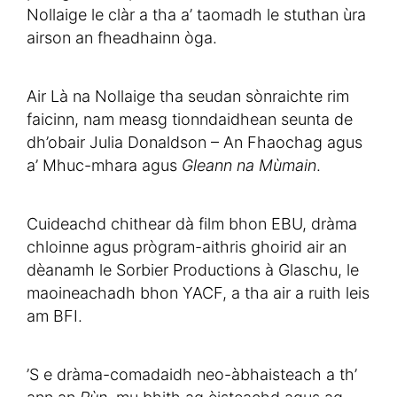
Nollaige le clàr a tha a’ taomadh le stuthan ùra
airson an fheadhainn òga.
Air Là na Nollaige tha seudan sònraichte rim
faicinn, nam measg tionndaidhean seunta de
dh’obair Julia Donaldson – An Fhaochag agus
a’ Mhuc-mhara agus
Gleann na Mùmain
.
Cuideachd chithear dà film bhon EBU, dràma
chloinne agus prògram-aithris ghoirid air an
dèanamh le Sorbier Productions à Glaschu, le
maoineachadh bhon YACF, a tha air a ruith leis
am BFI.
’S e dràma-comadaidh neo-àbhaisteach a th’