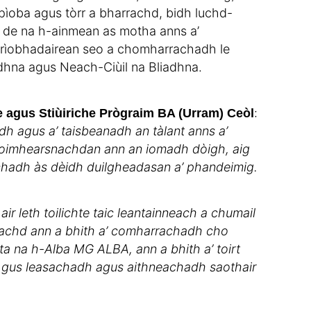
ìoba agus tòrr a bharrachd, bidh luchd-
d de na h-ainmean as motha anns a’
rìobhadairean seo a chomharrachadh le
adhna agus Neach-Ciùil na Bliadhna.
:
agus Stiùiriche Prògraim BA (Urram) Ceòl
dh agus a’ taisbeanadh an tàlant anns a’
hoimhearsnachdan ann an iomadh dòigh, aig
chadh às dèidh duilgheadasan a’ phandeimig.
ir leth toilichte taic leantainneach a chumail
deachd ann a bhith a’ comharrachadh cho
ta na h-Alba MG ALBA, ann a bhith a’ toirt
 gus leasachadh agus aithneachadh saothair