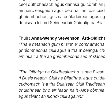
ceòl dùthchasach agus dannsa gu còmhlan p
amhairc èasgaidh agus beothail an cois cui
ghnìomhachas, gus na ceòladairean agus sg
duaisean leithid Seinneadair Gàidhlig na Bli
Thuirt
Anna-Wendy Stevenson, Àrd-Oidiche 
“Tha e riatanach gum bi sinn a’ comharracha
ghnìomhachas ciùil agus a tha a’ ceangal c
àm nuair a tha an gnìomhachas seo a’ slàna
“Tha Oilthigh na Gàidhealtachd is nan Eilean a
ri Duais Neach-Ciùil na Bliadhna, agus cui
cudromach ‘s a tha Duaisean Ciùil Traidisean
bhuidhnean bho air feadh na h-Alba còmhla
agus tàlant an luchd-ciùil againn.”