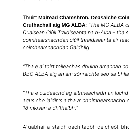
Thuirt
Mairead Chamshron, Deasaiche Coi
:
“Tha MG ALBA cho 
Cruthachail aig MG ALBA
Duaisean Ciùil Traidiseanta na h-Alba – tha s
coimhearsnachdan ciùil thraidiseanta air fe
coimhearsnachdan Gàidhlig.
“Tha e a’ toirt toileachas dhuinn amannan co
BBC ALBA aig an àm sònraichte seo sa bhlia
“Tha e cuideachd ag aithneachadh an luchd-
agus cho làidir ’s a tha a’ choimhearsnachd c
18 mìosan a dh’fhalbh.”
A’ gabhail a-staigh gach taobh de cheòl, bh