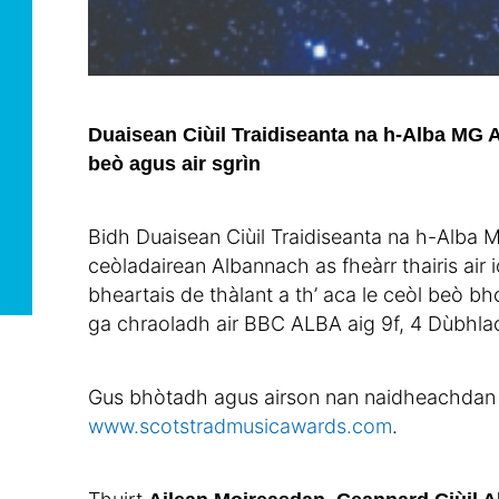
Duaisean Ciùil Traidiseanta na h-Alba MG A
beò agus air sgrìn
Bidh Duaisean Ciùil Traidiseanta na h-Alba 
ceòladairean Albannach as fheàrr thairis air
bheartais de thàlant a th’ aca le ceòl beò 
ga chraoladh air BBC ALBA aig 9f, 4 Dùbhla
Gus bhòtadh agus airson nan naidheachdan a
www.scotstradmusicawards.com
.