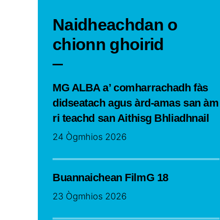
Naidheachdan o
chionn ghoirid
MG ALBA a’ comharrachadh fàs
didseatach agus àrd-amas san àm
ri teachd san Aithisg Bhliadhnail
24 Ògmhios 2026
Buannaichean FilmG 18
23 Ògmhios 2026