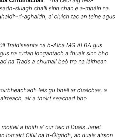
:
“Tha ceòl aig teis-
lba Chruthachail
adh-sluagh chaill sinn chan e a-mhàin na
aidh-ri-aghaidh, a’ cluich tac an teine agus
iùil Traidiseanta na h-Alba MG ALBA gus
us na rudan iongantach a fhuair sinn bho
ad na Trads a chumail beò tro na làithean
soirbheachadh leis gu bheil ar dualchas, a
irteach, air a thoirt seachad bho
oiteil a bhith a’ cur taic ri Duais Janet
on Iomairt Ciùil na h-Òigridh, an duais airson