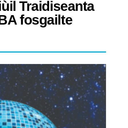
ùil Traidiseanta
A fosgailte