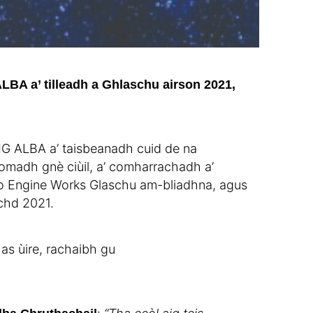
LBA a’ tilleadh a Ghlaschu airson 2021,
MG ALBA a’ taisbeanadh cuid de na
 iomadh gnè ciùil, a’ comharrachadh a’
bho Engine Works Glaschu am-bliadhna, agus
chd 2021.
s ùire, rachaibh gu