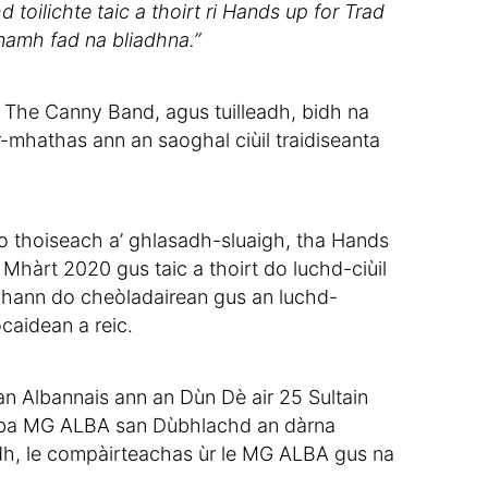
 toilichte taic a thoirt ri Hands up for Trad
namh fad na bliadhna.”
 The Canny Band, agus tuilleadh, bidh na
r-mhathas ann an saoghal ciùil traidiseanta
o thoiseach a’ ghlasadh-sluaigh, tha Hands
 Mhàrt 2020 gus taic a thoirt do luchd-ciùil
abhann do cheòladairean gus an luchd-
ocaidean a reic.
n Albannais ann an Dùn Dè air 25 Sultain
-Alba MG ALBA san Dùbhlachd an dàrna
dh, le compàirteachas ùr le MG ALBA gus na