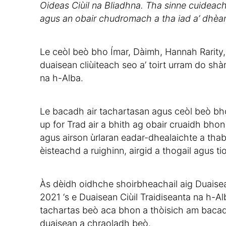
Oideas Ciùil na Bliadhna. Tha sinne cuideachd
agus an obair chudromach a tha iad a’ dhèa
Le ceòl beò bho Ímar, Dàimh, Hannah Rarity,
duaisean cliùiteach seo a’ toirt urram do shà
na h-Alba.
Le bacadh air tachartasan agus ceòl beò bh
up for Trad air a bhith ag obair cruaidh bhon
agus airson ùrlaran eadar-dhealaichte a th
èisteachd a ruighinn, airgid a thogail agus ti
Às dèidh oidhche shoirbheachail aig Duaisea
2021 ‘s e Duaisean Ciùil Traidiseanta na h
tachartas beò aca bhon a thòisich am baca
duaisean a chraoladh beò.