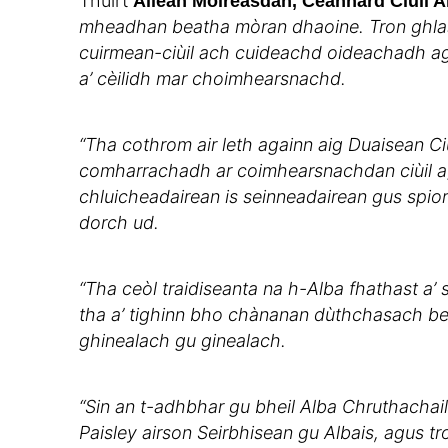
Thuirt
Ailean Moireasdan, Ceannard Ciùil A
mheadhan beatha mòran dhaoine. Tron ghlas
cuirmean-ciùil ach cuideachd oideachadh agh
a’ cèilidh mar choimhearsnachd.
“Tha cothrom air leth againn aig Duaisean C
comharrachadh ar coimhearsnachdan ciùil ag
chluicheadairean is seinneadairean gus spior
dorch ud.
“Tha ceòl traidiseanta na h-Alba fhathast a’ 
tha a’ tighinn bho chànanan dùthchasach bea
ghinealach gu ginealach.
“Sin an t-adhbhar gu bheil Alba Chruthachail m
Paisley airson Seirbhisean gu Albais, agus tr