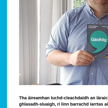
Tha àireamhan luchd-cleachdaidh an làraic
ghlasadh-sluaigh, ri linn barrachd iarrtas a