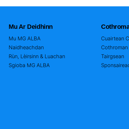
Mu Ar Deidhinn
Cothrom
Mu MG ALBA
Cuairtean 
Naidheachdan
Cothroman
Rùn, Lèirsinn & Luachan
Tairgsean
Sgioba MG ALBA
Sponsairea