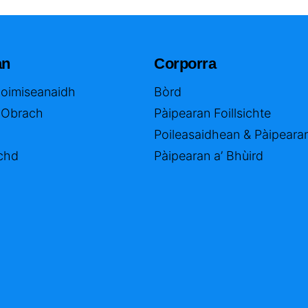
an
Corporra
Coimiseanaidh
Bòrd
 Obrach
Pàipearan Foillsichte
Poileasaidhean & Pàipeara
chd
Pàipearan a’ Bhùird