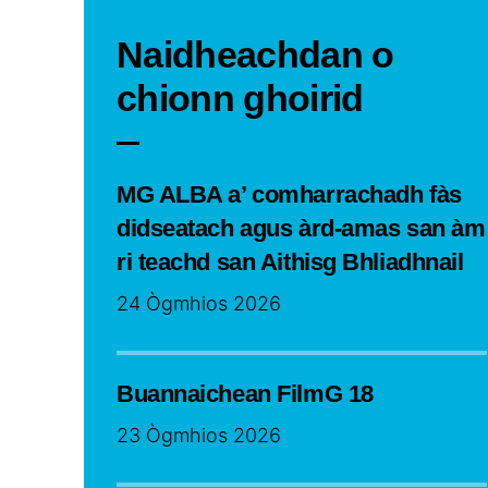
Naidheachdan o
chionn ghoirid
MG ALBA a’ comharrachadh fàs
didseatach agus àrd-amas san àm
ri teachd san Aithisg Bhliadhnail
24 Ògmhios 2026
Buannaichean FilmG 18
23 Ògmhios 2026