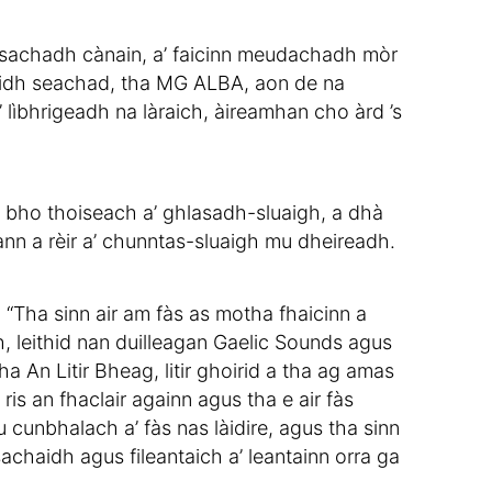
nsachadh cànain, a’ faicinn meudachadh mòr
idh seachad, tha MG ALBA, aon de na
 lìbhrigeadh na làraich, àireamhan cho àrd ’s
 bho thoiseach a’ ghlasadh-sluaigh, a dhà
ann a rèir a’ chunntas-sluaigh mu dheireadh.
 “Tha sinn air am fàs as motha fhaicinn a
 leithid nan duilleagan Gaelic Sounds agus
a An Litir Bheag, litir ghoirid a tha ag amas
ris an fhaclair againn agus tha e air fàs
 cunbhalach a’ fàs nas làidire, agus tha sinn
achaidh agus fileantaich a’ leantainn orra ga