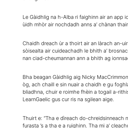
Le Gàidhlig na h-Alba ri faighinn air an app
ùidh mhòr air nochdadh anns a’ chànan thairis
Chaidh dreach ùr a thoirt air an làrach an-u
sòisealta air cuideachadh le bhith a’ brosna
nan ciad-cheumannan ann a bhith ag ionnsa
Bha beagan Gàidhlig aig Nicky MacCrimmon (
òg, ach chaill e sin nuair a chaidh e gu fog
bliadhna, chuir e roimhe fhèin a togail a-rith
LearnGaelic gus cur ris na sgilean aige.
Thuirt e: “Tha e dìreach do-chreidsinneach n
furasta ’s a tha e a ruighinn. Tha mi a’ clea