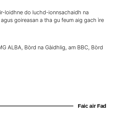
air-loidhne do luchd-ionnsachaidh na
n agus goireasan a tha gu feum aig gach ìre
MG ALBA, Bòrd na Gàidhlig, am BBC, Bòrd
Faic air Fad