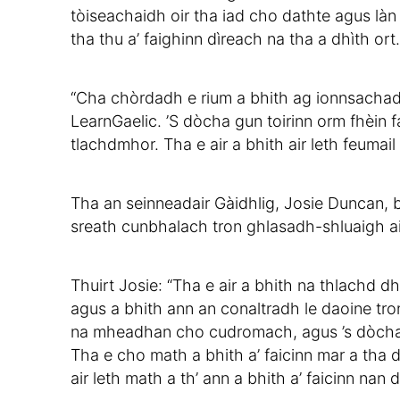
tòiseachaidh oir tha iad cho dathte agus l
tha thu a’ faighinn dìreach na tha a dhìth ort.
“Cha chòrdadh e rium a bhith ag ionnsachad
LearnGaelic. ’S dòcha gun toirinn orm fhèin 
tlachdmhor. Tha e air a bhith air leth feumai
Tha an seinneadair Gàidhlig, Josie Duncan, b
sreath cunbhalach tron ghlasadh-shluaigh air
Thuirt Josie: “Tha e air a bhith na thlachd
agus a bhith ann an conaltradh le daoine tro
na mheadhan cho cudromach, agus ’s dòcha g
Tha e cho math a bhith a’ faicinn mar a tha da
air leth math a th’ ann a bhith a’ faicinn nan 