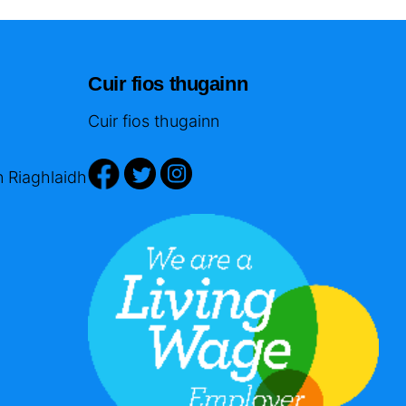
Cuir fios thugainn
Cuir fios thugainn
n Riaghlaidh