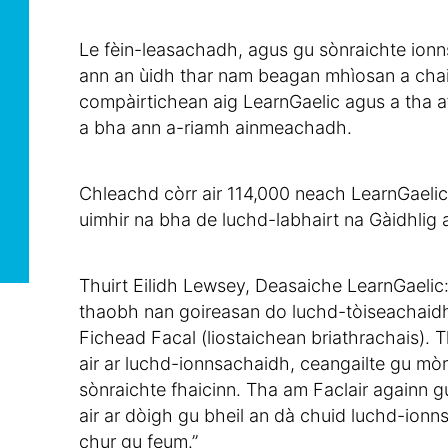
Le fèin-leasachadh, agus gu sònraichte ion
ann an ùidh thar nam beagan mhìosan a cha
compàirtichean aig LearnGaelic agus a tha a’
a bha ann a-riamh ainmeachadh.
Chleachd còrr air 114,000 neach LearnGaelic
uimhir na bha de luchd-labhairt na Gàidhlig 
Thuirt Eilidh Lewsey, Deasaiche LearnGaelic:
thaobh nan goireasan do luchd-tòiseachaidh,
Fichead Facal (liostaichean briathrachais). Th
air ar luchd-ionnsachaidh, ceangailte gu mòr 
sònraichte fhaicinn. Tha am Faclair againn gu
air ar dòigh gu bheil an dà chuid luchd-ionns
chur gu feum.”