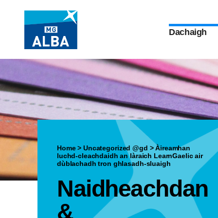
Dachaigh
Home
>
Uncategorized @gd
>
Àireamhan
luchd-cleachdaidh an làraich LearnGaelic air
dùblachadh tron ghlasadh-sluaigh
Naidheachdan
&