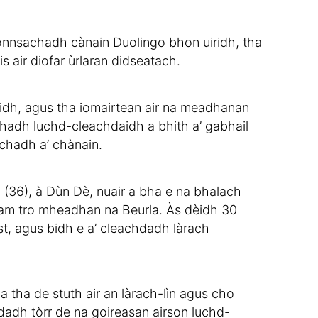
 ionnsachadh cànain Duolingo bhon uiridh, tha
 air diofar ùrlaran didseatach.
iridh, agus tha iomairtean air na meadhanan
chadh luchd-cleachdaidh a bhith a’ gabhail
chadh a’ chànain.
36), à Dùn Dè, nuair a bha e na bhalach
hlam tro mheadhan na Beurla. Às dèidh 30
ist, agus bidh e a’ cleachdadh làrach
a tha de stuth air an làrach-lìn agus cho
chdadh tòrr de na goireasan airson luchd-