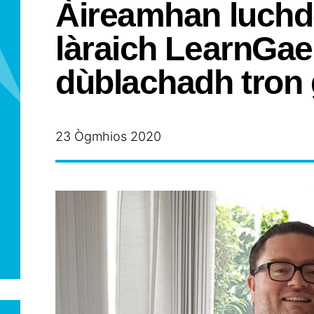
Àireamhan luchd
làraich LearnGael
dùblachadh tron 
23 Ògmhios 2020