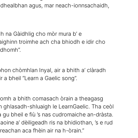
àn dhealbhan agus, mar neach-ionnsachaidh,
h na Gàidhlig cho mòr mura b’ e
faighinn troimhe ach cha bhiodh e idir cho
l dhomh”.
hon chòmhlan Inyal, air a bhith a’ clàradh
 a bheil “Learn a Gaelic song”.
 dhomh a bhith comasach òrain a theagasg
n ghlasadh-shluaigh le LearnGaelic. Tha ceòl
u bheil e fiù ’s nas cudromaiche an-dràsta.
oine a’ dèiligeadh ris na bhidiothan, ’s e rud
dreachan aca fhèin air na h-òrain.”