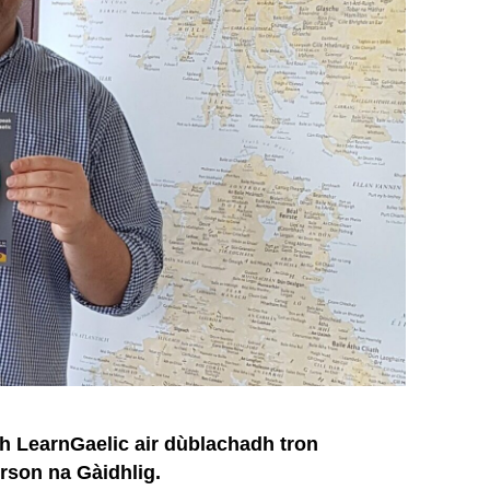
h LearnGaelic air dùblachadh tron
irson na Gàidhlig.