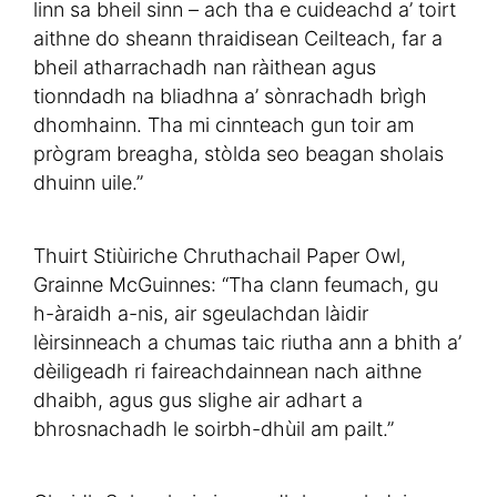
linn sa bheil sinn – ach tha e cuideachd a’ toirt
aithne do sheann thraidisean Ceilteach, far a
bheil atharrachadh nan ràithean agus
tionndadh na bliadhna a’ sònrachadh brìgh
dhomhainn. Tha mi cinnteach gun toir am
prògram breagha, stòlda seo beagan sholais
dhuinn uile.”
Thuirt Stiùiriche Chruthachail Paper Owl,
Grainne McGuinnes: “Tha clann feumach, gu
h-àraidh a-nis, air sgeulachdan làidir
lèirsinneach a chumas taic riutha ann a bhith a’
dèiligeadh ri faireachdainnean nach aithne
dhaibh, agus gus slighe air adhart a
bhrosnachadh le soirbh-dhùil am pailt.”