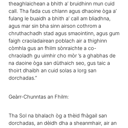
theaghlaichean a bhith a’ bruidhinn mun cuid
call. Tha fada cus chlann agus dhaoine òga a’
fulang le buaidh a bhith a’ call am bliadhna,
agus mar sin bha sinn airson cothrom a
chruthachadh stad agus smaointinn, agus gum
faigh craoladairean poblach air a thighinn
còmhla gus an fhilm sònraichte a co-
chraoladh gu uimhir cho mòr ’s a ghabhas de
na daoine òga san dùthaich seo, gus taic a
thoirt dhaibh an cuid solas a lorg san
dorchadas.”
Geàrr-Chunntas an Fhilm:
Tha Sol na bhalach òg a thèid fhàgail san
dorchadas, an dèidh dha a sheanmhair, air an