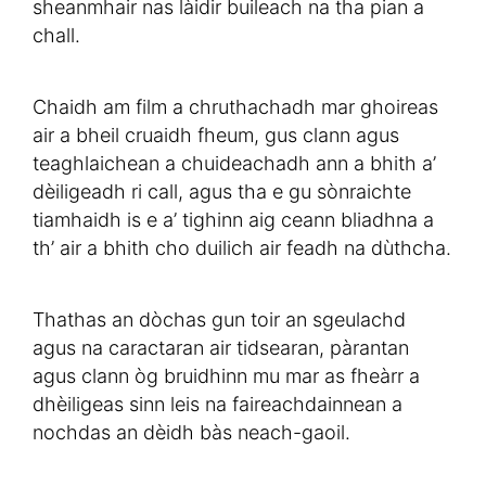
sheanmhair nas làidir buileach na tha pian a
chall.
Chaidh am film a chruthachadh mar ghoireas
air a bheil cruaidh fheum, gus clann agus
teaghlaichean a chuideachadh ann a bhith a’
dèiligeadh ri call, agus tha e gu sònraichte
tiamhaidh is e a’ tighinn aig ceann bliadhna a
th’ air a bhith cho duilich air feadh na dùthcha.
Thathas an dòchas gun toir an sgeulachd
agus na caractaran air tidsearan, pàrantan
agus clann òg bruidhinn mu mar as fheàrr a
dhèiligeas sinn leis na faireachdainnean a
nochdas an dèidh bàs neach-gaoil.