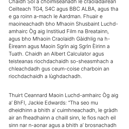
Chaidh Sol a choimiseanadh le craoladairean
Ceilteach TG4, S4C agus BBC ALBA, agus tha
e ga roinn a-mach le Aardman. Fhuair e
maoineachadh bho Mhaoin Shusbaint Luchd-
amhairc Òg aig Institiud Film na Breatainn,
agus bho Mhaoin Craolaidh Gàidhlig na h-
Èireann agus Maoin Sgrìn aig Sgrìn Èirinn a
Tuath. Chaidh an Albert Calculator agus
teisteanas riochdachaidh so-sheasmhach a
chleachdadh gus ceum-coise charboin an
riochdachaidh a lùghdachadh.
Thuirt Ceannard Maoin Luchd-amhairc Òg aig
a’ BhFI, Jackie Edwards: “Tha seo mu
dheidhinn a bhith a’ cuimhneachadh, le gràdh
air an fheadhainn a chaill sinn, le fios nach eil
sinn nar n-aonar agus a bhith a’ brosnachadh