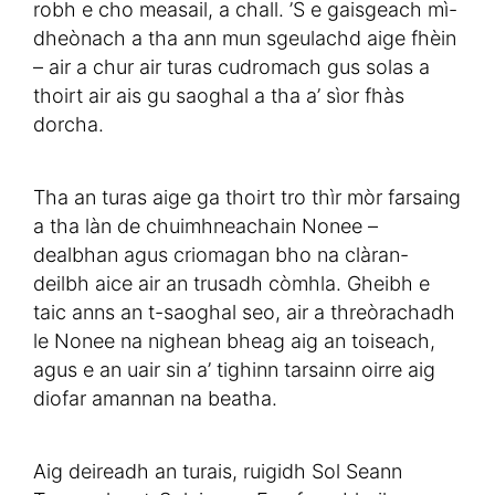
robh e cho measail, a chall. ’S e gaisgeach mì-
dheònach a tha ann mun sgeulachd aige fhèin
– air a chur air turas cudromach gus solas a
thoirt air ais gu saoghal a tha a’ sìor fhàs
dorcha.
Tha an turas aige ga thoirt tro thìr mòr farsaing
a tha làn de chuimhneachain Nonee –
dealbhan agus criomagan bho na clàran-
deilbh aice air an trusadh còmhla. Gheibh e
taic anns an t-saoghal seo, air a threòrachadh
le Nonee na nighean bheag aig an toiseach,
agus e an uair sin a’ tighinn tarsainn oirre aig
diofar amannan na beatha.
Aig deireadh an turais, ruigidh Sol Seann