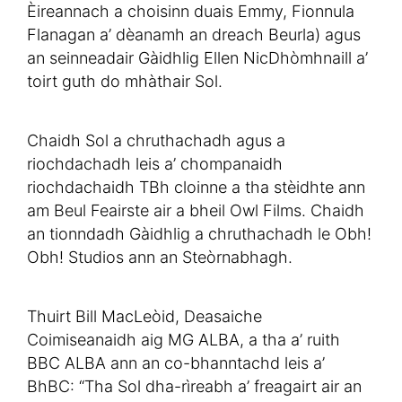
Èireannach a choisinn duais Emmy, Fionnula
Flanagan a’ dèanamh an dreach Beurla) agus
an seinneadair Gàidhlig Ellen NicDhòmhnaill a’
toirt guth do mhàthair Sol.
Chaidh Sol a chruthachadh agus a
riochdachadh leis a’ chompanaidh
riochdachaidh TBh cloinne a tha stèidhte ann
am Beul Feairste air a bheil Owl Films. Chaidh
an tionndadh Gàidhlig a chruthachadh le Obh!
Obh! Studios ann an Steòrnabhagh.
Thuirt Bill MacLeòid, Deasaiche
Coimiseanaidh aig MG ALBA, a tha a’ ruith
BBC ALBA ann an co-bhanntachd leis a’
BhBC: “Tha Sol dha-rìreabh a’ freagairt air an