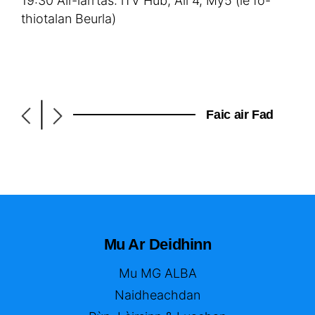
19:30 Air-iarrtas: iTV Hub, All 4, My5 (le fo-
thiotalan Beurla)
|
Faic air Fad
Mu Ar Deidhinn
Mu MG ALBA
Naidheachdan