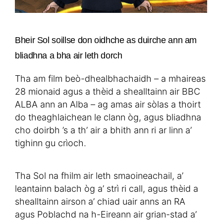
Bheir Sol soillse don oidhche as duirche ann am
bliadhna a bha air leth dorch
Tha am film beò-dhealbhachaidh – a mhaireas
28 mionaid agus a thèid a shealltainn air BBC
ALBA ann an Alba – ag amas air sòlas a thoirt
do theaghlaichean le clann òg, agus bliadhna
cho doirbh ’s a th’ air a bhith ann ri ar linn a’
tighinn gu crìoch.
Tha Sol na fhilm air leth smaoineachail, a’
leantainn balach òg a’ strì ri call, agus thèid a
shealltainn airson a’ chiad uair anns an RA
agus Poblachd na h-Eireann air grian-stad a’