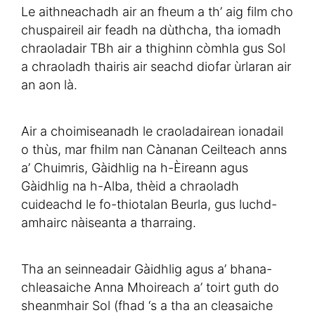
Le aithneachadh air an fheum a th’ aig film cho
chuspaireil air feadh na dùthcha, tha iomadh
chraoladair TBh air a thighinn còmhla gus Sol
a chraoladh thairis air seachd diofar ùrlaran air
an aon là.
Air a choimiseanadh le craoladairean ionadail
o thùs, mar fhilm nan Cànanan Ceilteach anns
a’ Chuimris, Gàidhlig na h-Èireann agus
Gàidhlig na h-Alba, thèid a chraoladh
cuideachd le fo-thiotalan Beurla, gus luchd-
amhairc nàiseanta a tharraing.
Tha an seinneadair Gàidhlig agus a’ bhana-
chleasaiche Anna Mhoireach a’ toirt guth do
sheanmhair Sol (fhad ‘s a tha an cleasaiche