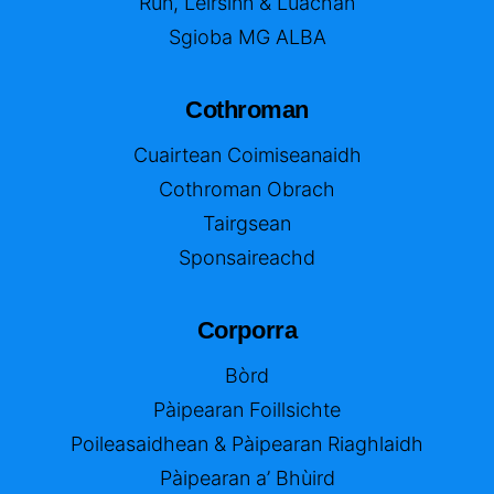
Rùn, Lèirsinn & Luachan
Sgioba MG ALBA
Cothroman
Cuairtean Coimiseanaidh
Cothroman Obrach
Tairgsean
Sponsaireachd
Corporra
Bòrd
Pàipearan Foillsichte
Poileasaidhean & Pàipearan Riaghlaidh
Pàipearan a’ Bhùird