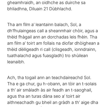
gheamhraidh, an oidhche as duirche sa
bhliadhna, Diluain 21 Dùbhlachd.
Tha am film a’ leantainn balach, Sol, a
dh’fhulaingeas call a sheanmhair chòir, agus a
thèid fhàgail ann an dorchadas leis fhèin. Tha
am film a’ toirt am follais na diofar dhòighean a
thèid dèiligeadh ri call (clisgeadh, ionndrainn,
tuathalachd agus fuasgladh) tro shùilean
leanaibh.
Ach, tha togail ann an teachdaireachd Sol.
Tha e ga chur, gu h-obann, an tòir an t-solais
a th’ air smàladh às air feadh an t-saoghail,
agus tha an turas dàna seo a’ toirt air
aithneachadh gu bheil an gràdh a th’ aige dha