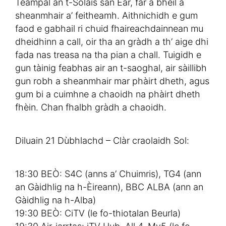
Teampal an t-Solais san Ear, far a bheil a
sheanmhair a’ feitheamh. Aithnichidh e gum
faod e gabhail ri chuid fhaireachdainnean mu
dheidhinn a call, oir tha an gràdh a th’ aige dhi
fada nas treasa na tha pian a chall. Tuigidh e
gun tàinig feabhas air an t-saoghal, air sàillibh
gun robh a sheanmhair mar phàirt dheth, agus
gum bi a cuimhne a chaoidh na phàirt dheth
fhèin. Chan fhalbh gràdh a chaoidh.
Diluain 21 Dùbhlachd – Clàr craolaidh Sol:
18:30 BEÒ: S4C (anns a’ Chuimris), TG4 (ann
an Gàidhlig na h-Èireann), BBC ALBA (ann an
Gàidhlig na h-Alba)
19:30 BEÒ: CiTV (le fo-thiotalan Beurla)