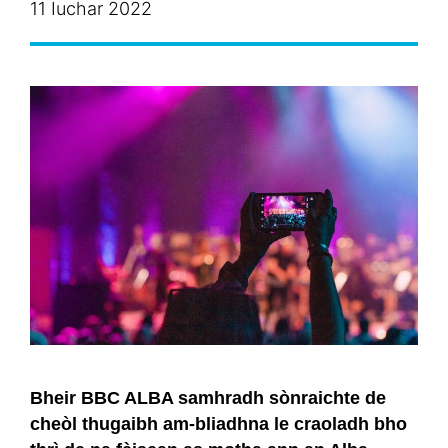
11 Iuchar 2022
Bheir BBC ALBA samhradh sònraichte de
cheòl thugaibh am-bliadhna le craoladh bho