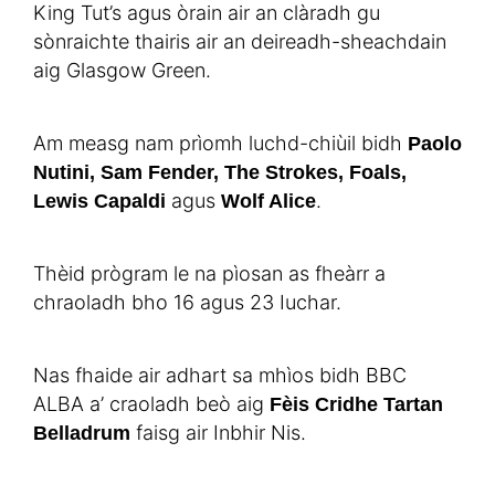
King Tut’s agus òrain air an clàradh gu
sònraichte thairis air an deireadh-sheachdain
aig Glasgow Green.
Am measg nam prìomh luchd-chiùil bidh
Paolo
Nutini, Sam Fender, The Strokes, Foals,
agus
.
Lewis Capaldi
Wolf Alice
Thèid prògram le na pìosan as fheàrr a
chraoladh bho 16 agus 23 Iuchar.
Nas fhaide air adhart sa mhìos bidh BBC
ALBA a’ craoladh beò aig
Fèis Cridhe Tartan
faisg air Inbhir Nis.
Belladrum