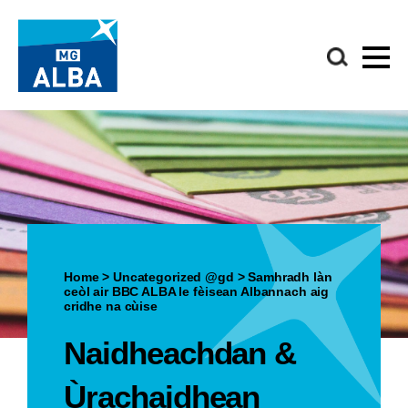
Home
>
Uncategorized @gd
>
Samhradh làn
ceòl air BBC ALBA le fèisean Albannach aig
cridhe na cùise
Naidheachdan &
Ùrachaidhean