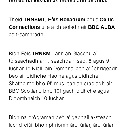
thrì de na fèisean as motha ann an Alba.
Thèid
,
agus
TRNSMT
Fèis Belladrum
Celtic
uile a chraoladh air
Connections
BBC ALBA
as t-samhradh.
Bidh Fèis
ann an Glaschu a’
TRNSMT
tòiseachadh an t-seachdain seo, 8 agus 9
Iuchar, le Niall Iain Dòmhnallach a’ lìbhrigeadh
beò air oidhche Haoine agus oidhche
Shathairne bho 9f, mus lean an craoladh air
BBC Scotland bho 10f gach oidhche agus
Didòmhnaich 10 Iuchar.
Bidh na prògraman beò a’ gabhail a-steach
luchd-ciùil bhon phrìomh àrd-ùrlar, àrd-ùrlar