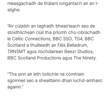
measgachadh de thàlant iongantach air an t-
slighe.
“Air cùlaibh an taghadh bheairteach seo de
stoidhlichean ciùil tha prìomh cho-obrachadh
le Celtic Connections, BBC SSO, TG4, BBC
Scotland a thuilleadh air Fèis Belladrum,
TRNSMT agus riochdairean Beezr Studios,
BBC Scotland Productions agus The Ninety.
“Tha sinn air leth toilichte na còmhlain
sgoinneil seo a shealltainn dhan luchd-amhairc
againn.”