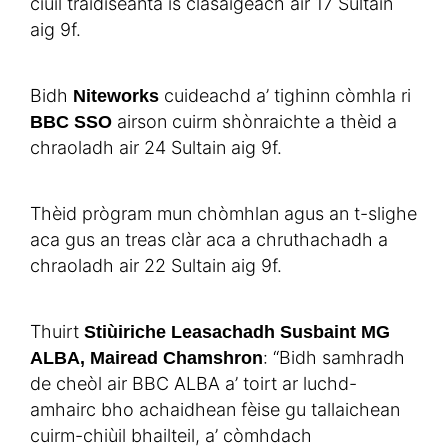
ciùil traidiseanta is clasaigeach air 17 Sultain
aig 9f.
Bidh
cuideachd a’ tighinn còmhla ri
Niteworks
airson cuirm shònraichte a thèid a
BBC SSO
chraoladh air 24 Sultain aig 9f.
Thèid prògram mun chòmhlan agus an t-slighe
aca gus an treas clàr aca a chruthachadh a
chraoladh air 22 Sultain aig 9f.
Thuirt
Stiùiriche Leasachadh Susbaint MG
: “Bidh samhradh
ALBA, Mairead Chamshron
de cheòl air BBC ALBA a’ toirt ar luchd-
amhairc bho achaidhean fèise gu tallaichean
cuirm-chiùil bhailteil, a’ còmhdach