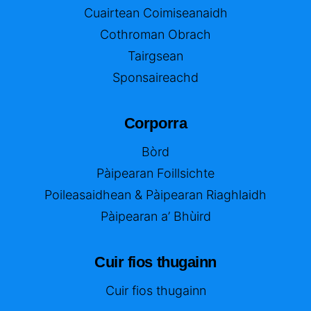
Cuairtean Coimiseanaidh
Cothroman Obrach
Tairgsean
Sponsaireachd
Corporra
Bòrd
Pàipearan Foillsichte
Poileasaidhean & Pàipearan Riaghlaidh
Pàipearan a’ Bhùird
Cuir fios thugainn
Cuir fios thugainn