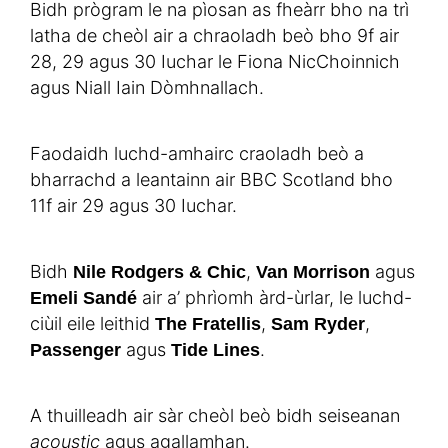
Bidh prògram le na pìosan as fheàrr bho na trì
latha de cheòl air a chraoladh beò bho 9f air
28, 29 agus 30 Iuchar le Fiona NicChoinnich
agus Niall Iain Dòmhnallach.
Faodaidh luchd-amhairc craoladh beò a
bharrachd a leantainn air BBC Scotland bho
11f air 29 agus 30 Iuchar.
Bidh
,
agus
Nile Rodgers & Chic
Van Morrison
air a’ phrìomh àrd-ùrlar, le luchd-
Emeli Sandé
ciùil eile leithid
,
,
The Fratellis
Sam Ryder
agus
.
Passenger
Tide Lines
A thuilleadh air sàr cheòl beò bidh seiseanan
acoustic
agus agallamhan.