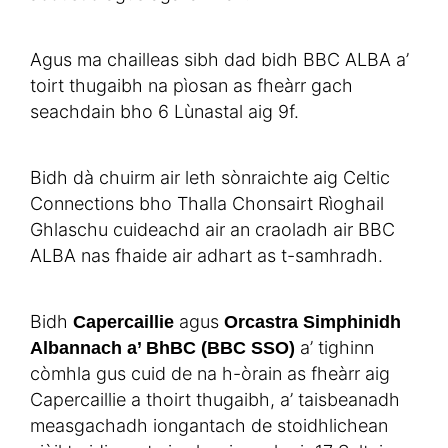
Agus ma chailleas sibh dad bidh BBC ALBA a’
toirt thugaibh na pìosan as fheàrr gach
seachdain bho 6 Lùnastal aig 9f.
Bidh dà chuirm air leth sònraichte aig Celtic
Connections bho Thalla Chonsairt Rìoghail
Ghlaschu cuideachd air an craoladh air BBC
ALBA nas fhaide air adhart as t-samhradh.
Bidh
agus
Capercaillie
Orcastra Simphinidh
a’ tighinn
Albannach a’ BhBC (BBC SSO)
còmhla gus cuid de na h-òrain as fheàrr aig
Capercaillie a thoirt thugaibh, a’ taisbeanadh
measgachadh iongantach de stoidhlichean