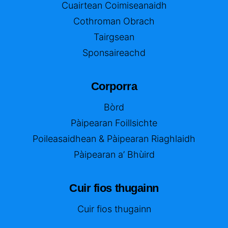
Cuairtean Coimiseanaidh
Cothroman Obrach
Tairgsean
Sponsaireachd
Corporra
Bòrd
Pàipearan Foillsichte
Poileasaidhean & Pàipearan Riaghlaidh
Pàipearan a’ Bhùird
Cuir fios thugainn
Cuir fios thugainn