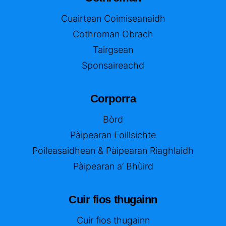
Cuairtean Coimiseanaidh
Cothroman Obrach
Tairgsean
Sponsaireachd
Corporra
Bòrd
Pàipearan Foillsichte
Poileasaidhean & Pàipearan Riaghlaidh
Pàipearan a’ Bhùird
Cuir fios thugainn
Cuir fios thugainn