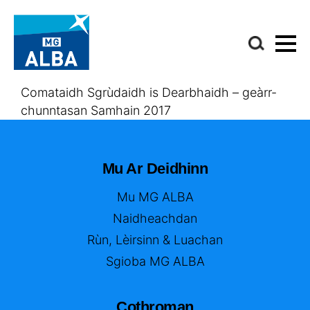
Comataidh Sgrùdaidh is Dearbhaidh – geàrr-
chunntasan Samhain 2017
Mu Ar Deidhinn
Mu MG ALBA
Naidheachdan
Rùn, Lèirsinn & Luachan
Sgioba MG ALBA
Cothroman