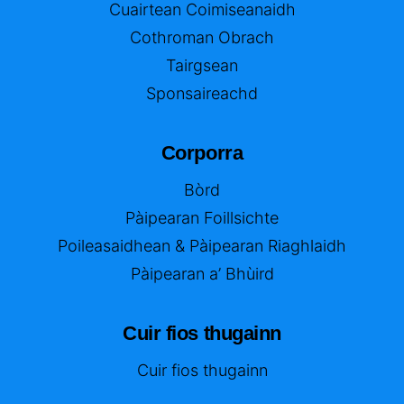
Cuairtean Coimiseanaidh
Cothroman Obrach
Tairgsean
Sponsaireachd
Corporra
Bòrd
Pàipearan Foillsichte
Poileasaidhean & Pàipearan Riaghlaidh
Pàipearan a’ Bhùird
Cuir fios thugainn
Cuir fios thugainn