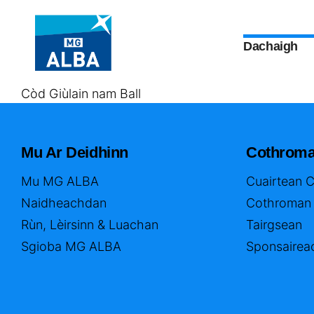
Dachaigh
Còd Giùlain nam Ball
Mu Ar Deidhinn
Cothrom
Mu MG ALBA
Cuairtean 
Naidheachdan
Cothroman
Rùn, Lèirsinn & Luachan
Tairgsean
Sgioba MG ALBA
Sponsairea