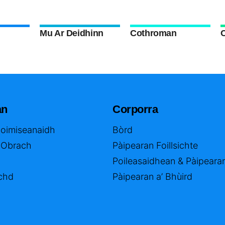
Mu Ar Deidhinn
Cothroman
an
Corporra
Coimiseanaidh
Bòrd
 Obrach
Pàipearan Foillsichte
Poileasaidhean & Pàipeara
chd
Pàipearan a’ Bhùird