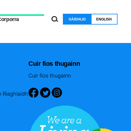
Corporra
GÀIDHLIG
ENGLISH
Cuir fios thugainn
Cuir fios thugainn
n Riaghlaidh