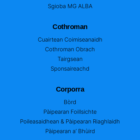
Sgioba MG ALBA
Cothroman
Cuairtean Coimiseanaidh
Cothroman Obrach
Tairgsean
Sponsaireachd
Corporra
Bòrd
Pàipearan Foillsichte
Poileasaidhean & Pàipearan Riaghlaidh
Pàipearan a’ Bhùird