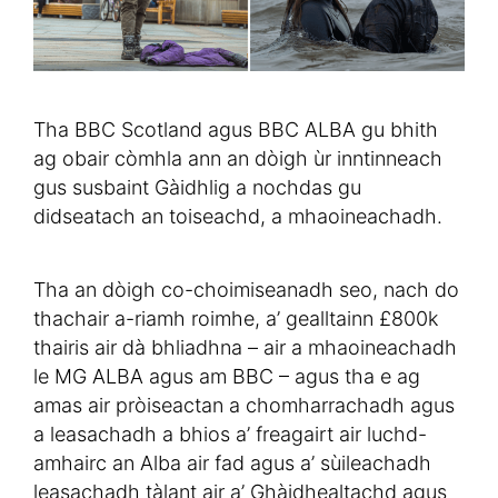
Tha BBC Scotland agus BBC ALBA gu bhith
ag obair còmhla ann an dòigh ùr inntinneach
gus susbaint Gàidhlig a nochdas gu
didseatach an toiseachd, a mhaoineachadh.
Tha an dòigh co-choimiseanadh seo, nach do
thachair a-riamh roimhe, a’ gealltainn £800k
thairis air dà bhliadhna – air a mhaoineachadh
le MG ALBA agus am BBC – agus tha e ag
amas air pròiseactan a chomharrachadh agus
a leasachadh a bhios a’ freagairt air luchd-
amhairc an Alba air fad agus a’ sùileachadh
leasachadh tàlant air a’ Ghàidhealtachd agus