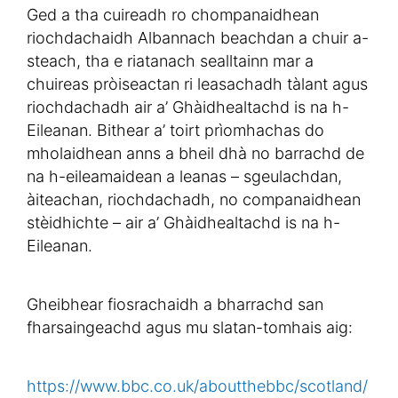
Ged a tha cuireadh ro chompanaidhean
riochdachaidh Albannach beachdan a chuir a-
steach, tha e riatanach sealltainn mar a
chuireas pròiseactan ri leasachadh tàlant agus
riochdachadh air a’ Ghàidhealtachd is na h-
Eileanan. Bithear a’ toirt prìomhachas do
mholaidhean anns a bheil dhà no barrachd de
na h-eileamaidean a leanas – sgeulachdan,
àiteachan, riochdachadh, no companaidhean
stèidhichte – air a’ Ghàidhealtachd is na h-
Eileanan.
Gheibhear fiosrachaidh a bharrachd san
fharsaingeachd agus mu slatan-tomhais aig:
https://www.bbc.co.uk/aboutthebbc/scotland/