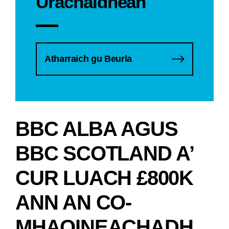
Ùrachaidhean
Atharraich gu Beurla
BBC ALBA AGUS
BBC SCOTLAND A’
CUR LUACH £800K
ANN AN CO-
MHAOINEACHADH