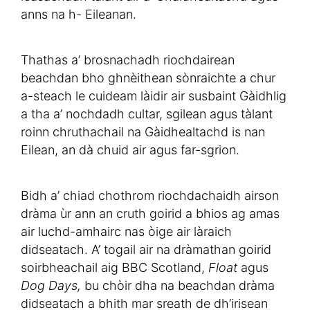
anns na h- Eileanan.
Thathas a’ brosnachadh riochdairean
beachdan bho ghnèithean sònraichte a chur
a-steach le cuideam làidir air susbaint Gàidhlig
a tha a’ nochdadh cultar, sgilean agus tàlant
roinn chruthachail na Gàidhealtachd is nan
Eilean, an dà chuid air agus far-sgrion.
Bidh a’ chiad chothrom riochdachaidh airson
dràma ùr ann an cruth goirid a bhios ag amas
air luchd-amhairc nas òige air làraich
didseatach. A’ togail air na dràmathan goirid
soirbheachail aig BBC Scotland,
Float
agus
Dog Days,
bu chòir dha na beachdan dràma
didseatach a bhith mar sreath de dh’irisean