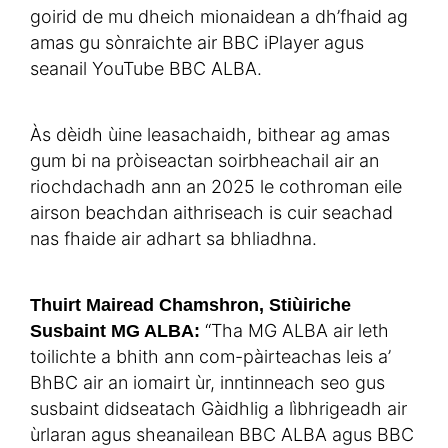
goirid de mu dheich mionaidean a dh’fhaid ag
amas gu sònraichte air BBC iPlayer agus
seanail YouTube BBC ALBA.
Às dèidh ùine leasachaidh, bithear ag amas
gum bi na pròiseactan soirbheachail air an
riochdachadh ann an 2025 le cothroman eile
airson beachdan aithriseach is cuir seachad
nas fhaide air adhart sa bhliadhna.
Thuirt Mairead Chamshron, Stiùiriche
“Tha MG ALBA air leth
Susbaint MG ALBA:
toilichte a bhith ann com-pàirteachas leis a’
BhBC air an iomairt ùr, inntinneach seo gus
susbaint didseatach Gàidhlig a lìbhrigeadh air
ùrlaran agus sheanailean BBC ALBA agus BBC