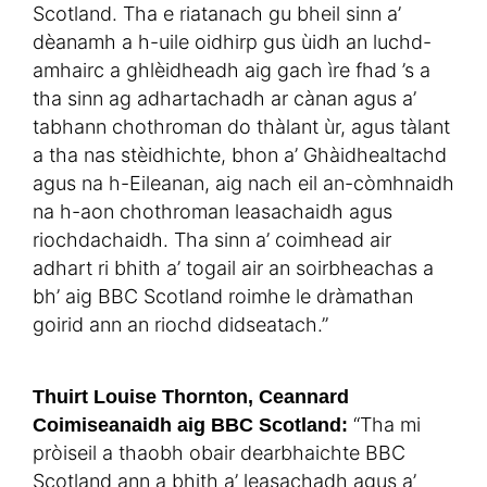
Scotland. Tha e riatanach gu bheil sinn a’
dèanamh a h-uile oidhirp gus ùidh an luchd-
amhairc a ghlèidheadh aig gach ìre fhad ’s a
tha sinn ag adhartachadh ar cànan agus a’
tabhann chothroman do thàlant ùr, agus tàlant
a tha nas stèidhichte, bhon a’ Ghàidhealtachd
agus na h-Eileanan, aig nach eil an-còmhnaidh
na h-aon chothroman leasachaidh agus
riochdachaidh. Tha sinn a’ coimhead air
adhart ri bhith a’ togail air an soirbheachas a
bh’ aig BBC Scotland roimhe le dràmathan
goirid ann an riochd didseatach.”
Thuirt Louise Thornton, Ceannard
“Tha mi
Coimiseanaidh aig BBC Scotland:
pròiseil a thaobh obair dearbhaichte BBC
Scotland ann a bhith a’ leasachadh agus a’