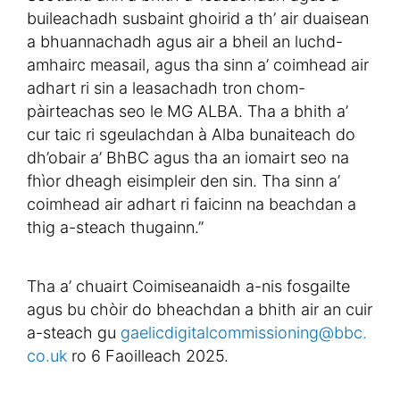
buileachadh susbaint ghoirid a th’ air duaisean
a bhuannachadh agus air a bheil an luchd-
amhairc measail, agus tha sinn a’ coimhead air
adhart ri sin a leasachadh tron chom-
pàirteachas seo le MG ALBA. Tha a bhith a’
cur taic ri sgeulachdan à Alba bunaiteach do
dh’obair a’ BhBC agus tha an iomairt seo na
fhìor dheagh eisimpleir den sin. Tha sinn a’
coimhead air adhart ri faicinn na beachdan a
thig a-steach thugainn.”
Tha a’ chuairt Coimiseanaidh a-nis fosgailte
agus bu chòir do bheachdan a bhith air an cuir
a-steach gu
gaelicdigitalcommissioning@bbc.
co.uk
ro 6 Faoilleach 2025.