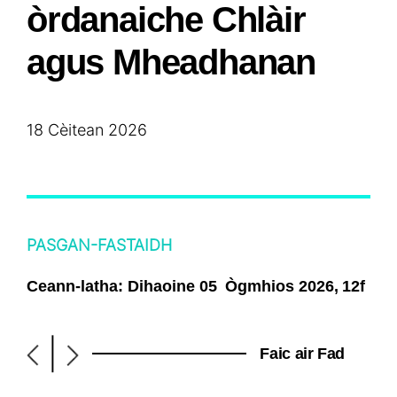
òrdanaiche Chlàir
agus Mheadhanan
18 Cèitean 2026
PASGAN-FASTAIDH
Ceann-latha: Dihaoine 05
Ògmhios
2026, 12
f
|
Faic air Fad