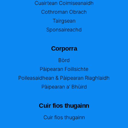
Cuairtean Coimiseanaidh
Cothroman Obrach
Tairgsean
Sponsaireachd
Corporra
Bòrd
Pàipearan Foillsichte
Poileasaidhean & Pàipearan Riaghlaidh
Pàipearan a’ Bhùird
Cuir fios thugainn
Cuir fios thugainn