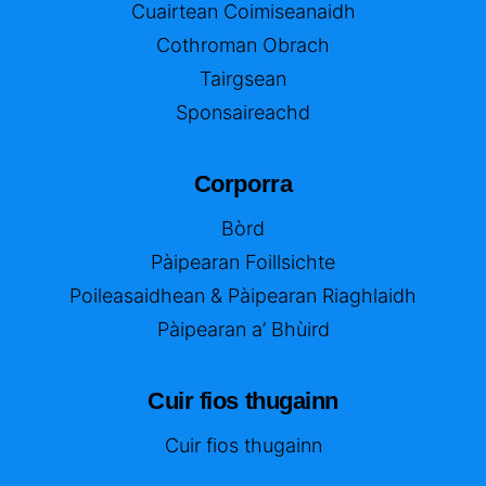
Cuairtean Coimiseanaidh
Cothroman Obrach
Tairgsean
Sponsaireachd
Corporra
Bòrd
Pàipearan Foillsichte
Poileasaidhean & Pàipearan Riaghlaidh
Pàipearan a’ Bhùird
Cuir fios thugainn
Cuir fios thugainn