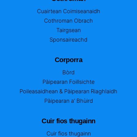
Cuairtean Coimiseanaidh
Cothroman Obrach
Tairgsean
Sponsaireachd
Corporra
Bòrd
Pàipearan Foillsichte
Poileasaidhean & Pàipearan Riaghlaidh
Pàipearan a’ Bhùird
Cuir fios thugainn
Cuir fios thugainn