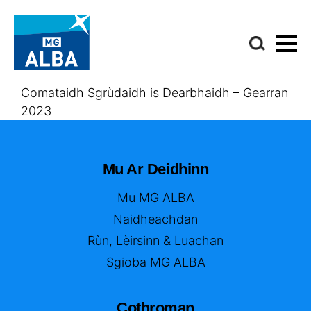
Comataidh Sgrùdaidh is Dearbhaidh – Gearran
2023
Mu Ar Deidhinn
Mu MG ALBA
Naidheachdan
Rùn, Lèirsinn & Luachan
Sgioba MG ALBA
Cothroman