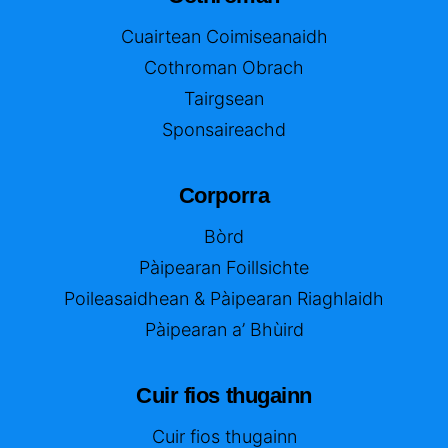
Cuairtean Coimiseanaidh
Cothroman Obrach
Tairgsean
Sponsaireachd
Corporra
Bòrd
Pàipearan Foillsichte
Poileasaidhean & Pàipearan Riaghlaidh
Pàipearan a’ Bhùird
Cuir fios thugainn
Cuir fios thugainn