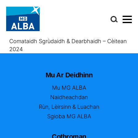
Comataidh Sgrùdaidh & Dearbhaidh – Cèitean
2024
Mu Ar Deidhinn
Mu MG ALBA
Naidheachdan
Rùn, Lèirsinn & Luachan
Sgioba MG ALBA
Cothroman