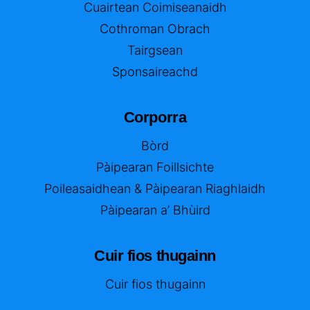
Cuairtean Coimiseanaidh
Cothroman Obrach
Tairgsean
Sponsaireachd
Corporra
Bòrd
Pàipearan Foillsichte
Poileasaidhean & Pàipearan Riaghlaidh
Pàipearan a’ Bhùird
Cuir fios thugainn
Cuir fios thugainn