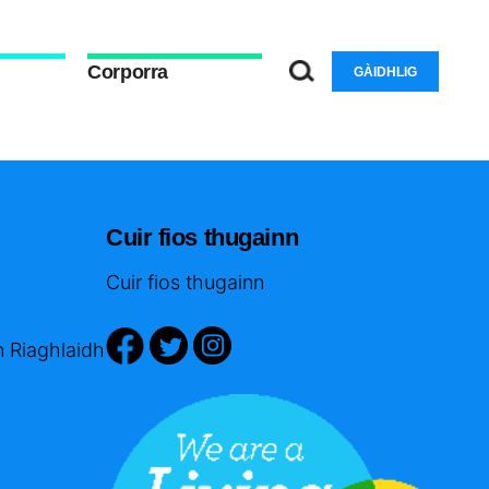
Corporra
GÀIDHLIG
Cuir fios thugainn
Cuir fios thugainn
n Riaghlaidh