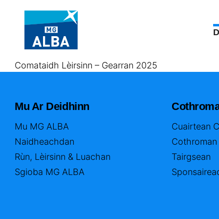
D
Comataidh Lèirsinn – Gearran 2025
Mu Ar Deidhinn
Cothrom
Mu MG ALBA
Cuairtean 
Naidheachdan
Cothroman
Rùn, Lèirsinn & Luachan
Tairgsean
Sgioba MG ALBA
Sponsairea