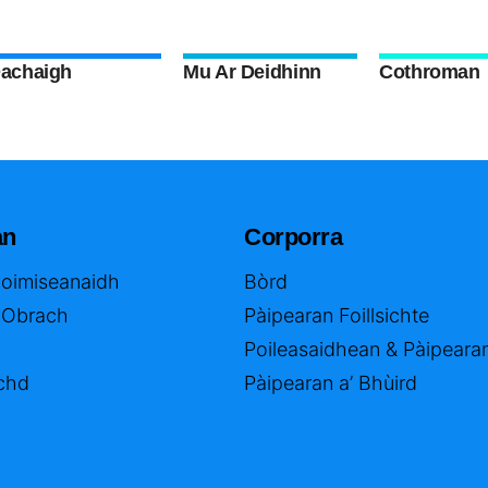
achaigh
Mu Ar Deidhinn
Cothroman
an
Corporra
Coimiseanaidh
Bòrd
 Obrach
Pàipearan Foillsichte
Poileasaidhean & Pàipeara
chd
Pàipearan a’ Bhùird