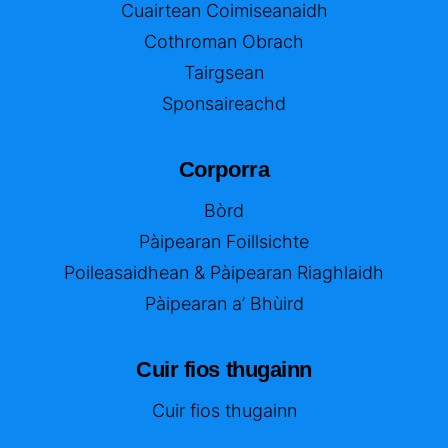
Cuairtean Coimiseanaidh
Cothroman Obrach
Tairgsean
Sponsaireachd
Corporra
Bòrd
Pàipearan Foillsichte
Poileasaidhean & Pàipearan Riaghlaidh
Pàipearan a’ Bhùird
Cuir fios thugainn
Cuir fios thugainn