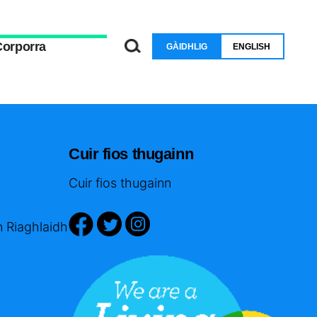
Corporra
GÀIDHLIG
ENGLISH
Cuir fios thugainn
Cuir fios thugainn
n Riaghlaidh