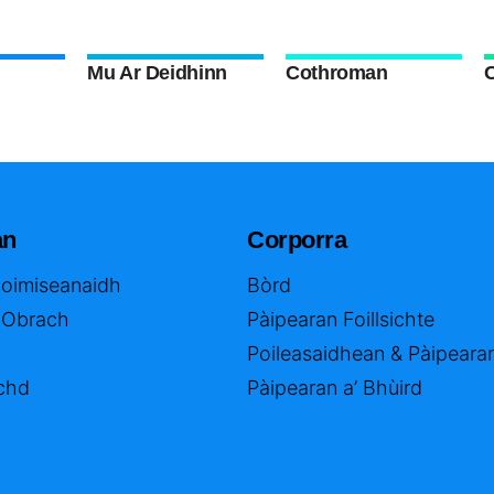
Mu Ar Deidhinn
Cothroman
an
Corporra
Coimiseanaidh
Bòrd
 Obrach
Pàipearan Foillsichte
Poileasaidhean & Pàipeara
chd
Pàipearan a’ Bhùird