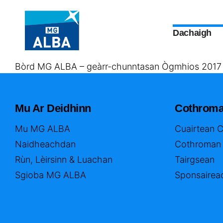
Dachaigh
Bòrd MG ALBA – geàrr-chunntasan Ògmhios 2017
Mu Ar Deidhinn
Cothrom
Mu MG ALBA
Cuairtean 
Naidheachdan
Cothroman
Rùn, Lèirsinn & Luachan
Tairgsean
Sgioba MG ALBA
Sponsairea