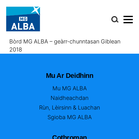
Bòrd MG ALBA – geàrr-chunntasan Giblean
2018
Mu Ar Deidhinn
Mu MG ALBA
Naidheachdan
Rùn, Lèirsinn & Luachan
Sgioba MG ALBA
Cothroman