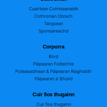
Cuairtean Coimiseanaidh
Cothroman Obrach
Tairgsean
Sponsaireachd
Corporra
Bòrd
Pàipearan Foillsichte
Poileasaidhean & Pàipearan Riaghlaidh
Pàipearan a’ Bhùird
Cuir fios thugainn
Cuir fios thugainn